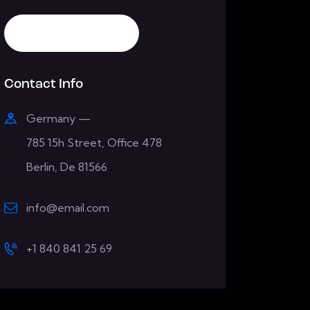
Contact Info
Germany —
785 15h Street, Office 478
Berlin, De 81566
info@email.com
+1 840 841 25 69