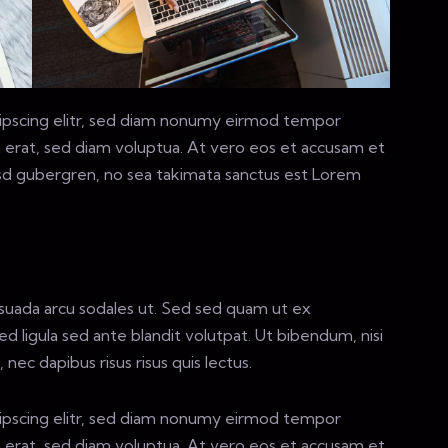
ipscing elitr, sed diam nonumy eirmod tempor
 erat, sed diam voluptua. At vero eos et accusam et
asd gubergren, no sea takimata sanctus est Lorem
suada arcu sodales ut. Sed sed quam ut ex
ligula sed ante blandit volutpat. Ut bibendum, nisi
nec dapibus risus risus quis lectus.
ipscing elitr, sed diam nonumy eirmod tempor
 erat, sed diam voluptua. At vero eos et accusam et